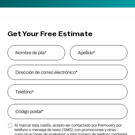
Get Your Free Estimate
Name
*
Nombre
Email Address
*
Last Name
Phone
*
Zip Code
*
Al marcar esta casilla, acepto ser contactado por Removery por
Zip Code
Marketing SMS Consent Terms
teléfono o mensaje de texto (SMS) con promociones y otras
comunicaciones de marketing a este número de teléfono mediante