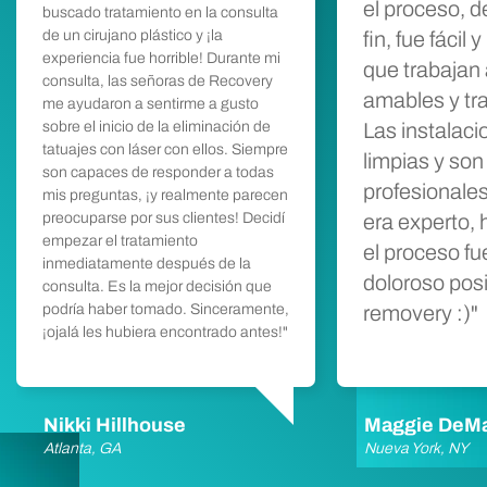
el proceso, de
buscado tratamiento en la consulta
de un cirujano plástico y ¡la
fin, fue fácil
experiencia fue horrible! Durante mi
que trabajan a
consulta, las señoras de Recovery
amables y tr
me ayudaron a sentirme a gusto
sobre el inicio de la eliminación de
Las instalac
tatuajes con láser con ellos. Siempre
limpias y son
son capaces de responder a todas
profesionales
mis preguntas, ¡y realmente parecen
preocuparse por sus clientes! Decidí
era experto,
empezar el tratamiento
el proceso f
inmediatamente después de la
doloroso posi
consulta. Es la mejor decisión que
podría haber tomado. Sinceramente,
removery :)"
¡ojalá les hubiera encontrado antes!"
Nikki Hillhouse
Maggie DeM
Atlanta, GA
Nueva York, NY