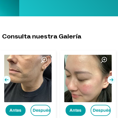
Consulta nuestra Galería
Previa
Pró
Antes
Después
Antes
Después