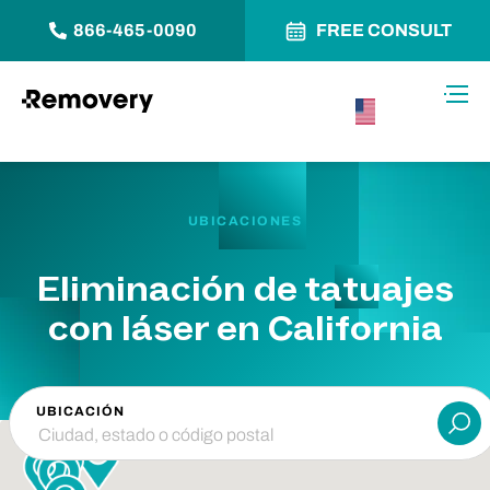
866-465-0090
FREE CONSULT
Saltar al contenido
Alter
USA –
Español
UBICACIONES
Eliminación de tatuajes
con láser en California
UBICACIÓN
Ent