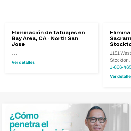
Eliminación de tatuajes en
Elimina
Bay Area, CA - North San
Sacrame
Jose
Stockt
, , ,
1151 West
Stockton,
Ver detalles
1-866-46
Ver detall
Reproducir vídeo