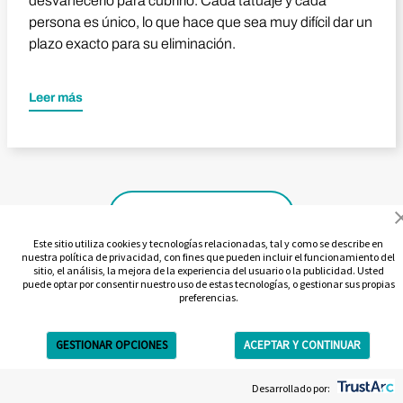
desvanecerlo para cubrirlo. Cada tatuaje y cada
persona es único, lo que hace que sea muy difícil dar un
plazo exacto para su eliminación.
Leer más
Ver todos los vídeos
Este sitio utiliza cookies y tecnologías relacionadas, tal y como se describe en
nuestra política de privacidad, con fines que pueden incluir el funcionamiento del
sitio, el análisis, la mejora de la experiencia del usuario o la publicidad. Usted
puede optar por consentir nuestro uso de estas tecnologías, o gestionar sus propias
preferencias.
GESTIONAR OPCIONES
ACEPTAR Y CONTINUAR
Get Free Estimate
Desarrollado por: