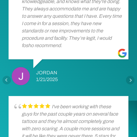
knowledgeable, and knows what they're doing.
They always accommodate me and are happy
to answer any questions that I have. Every time
I come in for a session, they have new
standards or nee improvements to the
procedure and facility. They’re legit, I would
fosho recommend.
JORDAN
1/21/2025
I've been working with these
guys for the past couple years on several face
tattoos and they're almost completely gone
with zero scaring. A couple more sessions and
it will be like they were never there. 5 stars for