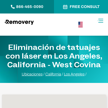
866-465-0090
FREE CONSULT
Saltar al contenido
Alter
USA –
Español
Eliminación de tatuajes
con láser en Los Angeles,
California - West Covina
Ubicaciones
/
California
/
Los Angeles
/