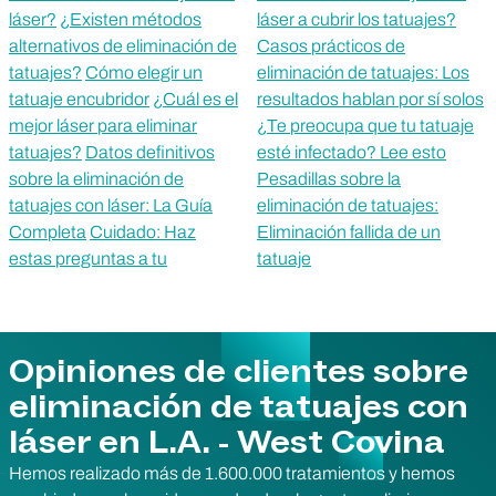
láser?
¿Existen métodos
láser a cubrir los tatuajes?
alternativos de eliminación de
Casos prácticos de
tatuajes?
Cómo elegir un
eliminación de tatuajes: Los
tatuaje encubridor
¿Cuál es el
resultados hablan por sí solos
mejor láser para eliminar
¿Te preocupa que tu tatuaje
tatuajes?
Datos definitivos
esté infectado? Lee esto
sobre la eliminación de
Pesadillas sobre la
tatuajes con láser: La Guía
eliminación de tatuajes:
Completa
Cuidado: Haz
Eliminación fallida de un
estas preguntas a tu
tatuaje
Opiniones de clientes sobre
eliminación de tatuajes con
láser en L.A. - West Covina
Hemos realizado más de 1.600.000 tratamientos y hemos