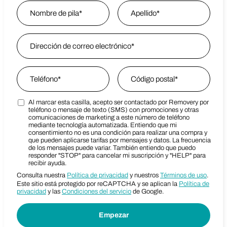
Name
*
Nombre
Email Address
*
Last Name
Phone
*
Zip Code
*
Al marcar esta casilla, acepto ser contactado por Removery por
Marketing SMS Consent Terms
Zip Code
teléfono o mensaje de texto (SMS) con promociones y otras
comunicaciones de marketing a este número de teléfono
mediante tecnología automatizada. Entiendo que mi
consentimiento no es una condición para realizar una compra y
que pueden aplicarse tarifas por mensajes y datos. La frecuencia
de los mensajes puede variar. También entiendo que puedo
responder "STOP" para cancelar mi suscripción y "HELP" para
recibir ayuda.
Consulta nuestra
Política de privacidad
y nuestros
Términos de uso
.
Este sitio está protegido por reCAPTCHA y se aplican la
Política de
privacidad
y las
Condiciones del servicio
de Google.