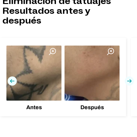
Eliminación de tatuajes
Resultados antes y
después
Previa
Pró
Antes
Después