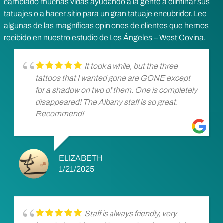
cambiado muchas vidas ayudando a la gente a eliminar sus
tatuajes o a hacer sitio para un gran tatuaje encubridor. Lee
algunas de las magníficas opiniones de clientes que hemos
recibido en nuestro estudio de Los Ángeles – West Covina.
It took a while, but the three
tattoos that I wanted gone are GONE except
for a shadow on two of them. One is completely
disappeared! The Albany staff is so great.
Recommend!
ELIZABETH
1/21/2025
Staff is always friendly, very