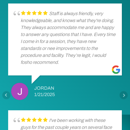
Staff is always friendly, very
knowledgeable, and knows what they're doing.
They always accommodate me and are happy
to answer any questions that I have. Every time
I come in for a session, they have new
standards or nee improvements to the
procedure and facility. They’re legit, I would
fosho recommend.
JORDAN
1/21/2025
I've been working with these
guys for the past couple years on several face