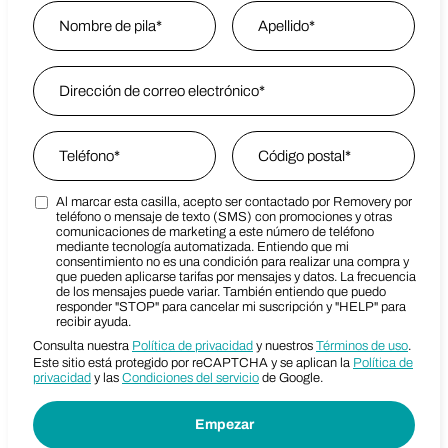
Name
*
Nombre
Email Address
*
Last Name
Phone
*
Zip Code
*
Al marcar esta casilla, acepto ser contactado por Removery por
Marketing SMS Consent Terms
Zip Code
teléfono o mensaje de texto (SMS) con promociones y otras
comunicaciones de marketing a este número de teléfono
mediante tecnología automatizada. Entiendo que mi
consentimiento no es una condición para realizar una compra y
que pueden aplicarse tarifas por mensajes y datos. La frecuencia
de los mensajes puede variar. También entiendo que puedo
responder "STOP" para cancelar mi suscripción y "HELP" para
recibir ayuda.
Consulta nuestra
Política de privacidad
y nuestros
Términos de uso
.
Este sitio está protegido por reCAPTCHA y se aplican la
Política de
privacidad
y las
Condiciones del servicio
de Google.