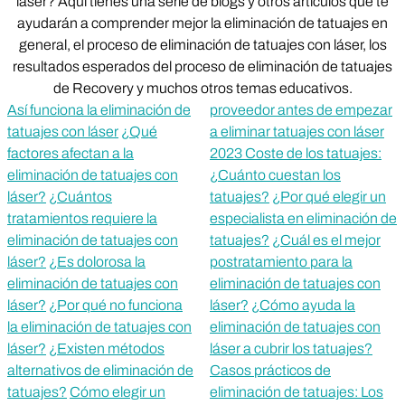
láser? Aquí tienes una serie de blogs y otros artículos que te
ayudarán a comprender mejor la eliminación de tatuajes en
general, el proceso de eliminación de tatuajes con láser, los
resultados esperados del proceso de eliminación de tatuajes
de Recovery y muchos otros temas educativos.
Así funciona la eliminación de
proveedor antes de empezar
tatuajes con láser
¿Qué
a eliminar tatuajes con láser
factores afectan a la
2023 Coste de los tatuajes:
eliminación de tatuajes con
¿Cuánto cuestan los
láser?
¿Cuántos
tatuajes?
¿Por qué elegir un
tratamientos requiere la
especialista en eliminación de
eliminación de tatuajes con
tatuajes?
¿Cuál es el mejor
láser?
¿Es dolorosa la
postratamiento para la
eliminación de tatuajes con
eliminación de tatuajes con
láser?
¿Por qué no funciona
láser?
¿Cómo ayuda la
la eliminación de tatuajes con
eliminación de tatuajes con
láser?
¿Existen métodos
láser a cubrir los tatuajes?
alternativos de eliminación de
Casos prácticos de
tatuajes?
Cómo elegir un
eliminación de tatuajes: Los