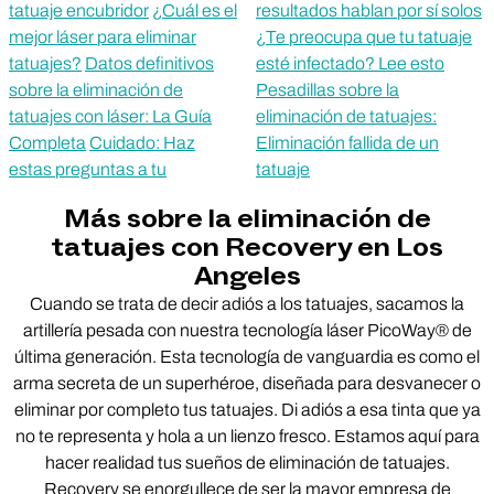
tatuaje encubridor
¿Cuál es el
resultados hablan por sí solos
mejor láser para eliminar
¿Te preocupa que tu tatuaje
tatuajes?
Datos definitivos
esté infectado? Lee esto
sobre la eliminación de
Pesadillas sobre la
tatuajes con láser: La Guía
eliminación de tatuajes:
Completa
Cuidado: Haz
Eliminación fallida de un
estas preguntas a tu
tatuaje
Más sobre la eliminación de
tatuajes con Recovery en Los
Angeles
Cuando se trata de decir adiós a los tatuajes, sacamos la
artillería pesada con nuestra tecnología láser PicoWay® de
última generación. Esta tecnología de vanguardia es como el
arma secreta de un superhéroe, diseñada para desvanecer o
eliminar por completo tus tatuajes. Di adiós a esa tinta que ya
no te representa y hola a un lienzo fresco. Estamos aquí para
hacer realidad tus sueños de eliminación de tatuajes.
Recovery se enorgullece de ser la mayor empresa de