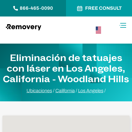
866-465-0090
FREE CONSULT
Saltar al contenido
Alter
USA –
Español
Eliminación de tatuajes
con láser en Los Angeles,
California - Woodland Hills
Ubicaciones
/
California
/
Los Angeles
/