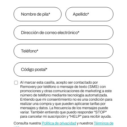
Name
*
Nombre
Email Address
*
Last Name
Phone
*
Zip Code
*
Al marcar esta casilla, acepto ser contactado por
Zip Code
Marketing SMS Consent Terms
Removery por teléfono o mensaje de texto (SMS) con
promociones y otras comunicaciones de marketing a este
número de teléfono mediante tecnología automatizada.
Entiendo que mi consentimiento no es una condición para
realizar una compra y que pueden aplicarse tarifas por
mensajes y datos. La frecuencia de los mensajes puede
variar. También entiendo que puedo responder "STOP"
para cancelar mi suscripción y "HELP" para recibir ayuda.
Consulta nuestra
Política de privacidad
y nuestros
Términos de