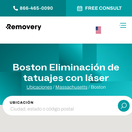
866-465-0090
FREE CONSULT
Saltar al contenido
Alter
USA –
Español
Boston Eliminación de
tatuajes con láser
Ubicaciones
/
Massachusetts
/
Boston
UBICACIÓN
Ent