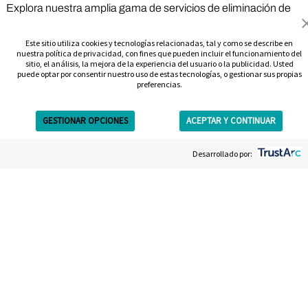
Explora nuestra amplia gama de servicios de eliminación de
tatuajes con láser, adaptados para satisfacer tus
necesidades exclusivas y ofrecer resultados
Este sitio utiliza cookies y tecnologías relacionadas, tal y como se describe en
nuestra política de privacidad, con fines que pueden incluir el funcionamiento del
extraordinarios. Tanto si buscas la eliminación completa de
sitio, el análisis, la mejora de la experiencia del usuario o la publicidad. Usted
un tatuaje como un desvanecimiento para cubrirlo, somos
puede optar por consentir nuestro uso de estas tecnologías, o gestionar sus propias
preferencias.
tu mejor opción en Boston para la eliminación de tatuajes.
Ofrecemos los servicios de eliminación de tatuajes más
GESTIONAR OPCIONES
ACEPTAR Y CONTINUAR
seguros y eficaces de Boston.
Get Free Estimate
Paquete completo de eliminación
Desarrollado por:
Pack de 3 Eliminadores de Tatuajes
Pago por sesión
Eliminación de tatuajes cosméticos y de cejas
"
Opiniones de clientes en
Boston