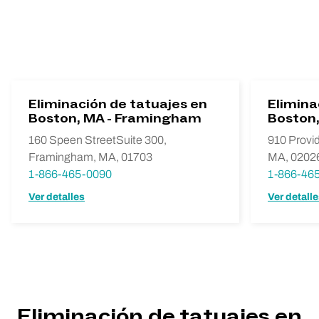
Eliminación de tatuajes en
Elimina
Boston, MA - Framingham
Boston
160 Speen StreetSuite 300,
910 Provi
Framingham, MA, 01703
MA, 0202
1-866-465-0090
1-866-46
Ver detalles
Ver detall
Eliminación de tatuajes en