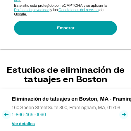
uso
.
Este sitio está protegido por reCAPTCHA y se aplican la
Política de privacidad
y las
Condiciones del servicio
de
Google.
Estudios de eliminación de
tatuajes en Boston
Eliminación de tatuajes en Boston, MA - Frami
160 Speen StreetSuite 300, Framingham, MA, 01703
1-866-465-0090
Previa
Pró
Ver detalles