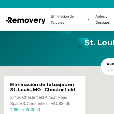
Saltar al contenido
Eliminación de
Antes y
Tatuajes
Después
St. Lou
UBI
Eliminación de tatuajes en
St. Louis, MO - Chesterfield
17404 Chesterfield Airport Road
Space 3, Chesterfield, MO, 63005
1-866-465-0090