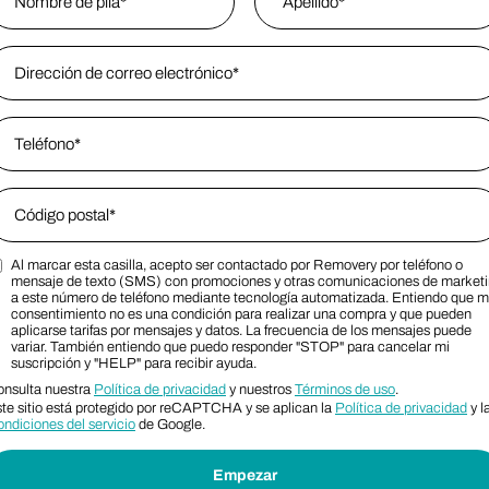
ombre
mail Address
*
Last Name
hone
*
ip Code
*
Al marcar esta casilla, acepto ser contactado por Removery por teléfono o
ip Code
arketing SMS Consent Terms
mensaje de texto (SMS) con promociones y otras comunicaciones de market
a este número de teléfono mediante tecnología automatizada. Entiendo que m
consentimiento no es una condición para realizar una compra y que pueden
aplicarse tarifas por mensajes y datos. La frecuencia de los mensajes puede
variar. También entiendo que puedo responder "STOP" para cancelar mi
suscripción y "HELP" para recibir ayuda.
nsulta nuestra
Política de privacidad
y nuestros
Términos de uso
.
te sitio está protegido por reCAPTCHA y se aplican la
Política de privacidad
y l
ndiciones del servicio
de Google.