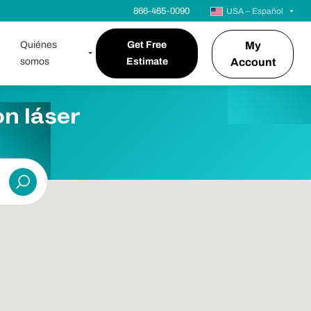
866-465-0090
USA – Español
Quiénes
Get Free
My
somos
Estimate
Account
on láser
Entregar