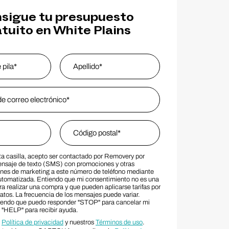
sigue tu presupuesto
tuito en White Plains
s
*
Last Name
Zip Code
*
ta casilla, acepto ser contactado por Removery por
MS Consent Terms
Zip Code
ensaje de texto (SMS) con promociones y otras
es de marketing a este número de teléfono mediante
utomatizada. Entiendo que mi consentimiento no es una
a realizar una compra y que pueden aplicarse tarifas por
atos. La frecuencia de los mensajes puede variar.
iendo que puedo responder "STOP" para cancelar mi
y "HELP" para recibir ayuda.
a
Política de privacidad
y nuestros
Términos de uso
.