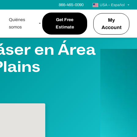
866-465-0090
USA – Español
Quiénes
Get Free
My
somos
Estimate
Account
áser en Área
Plains