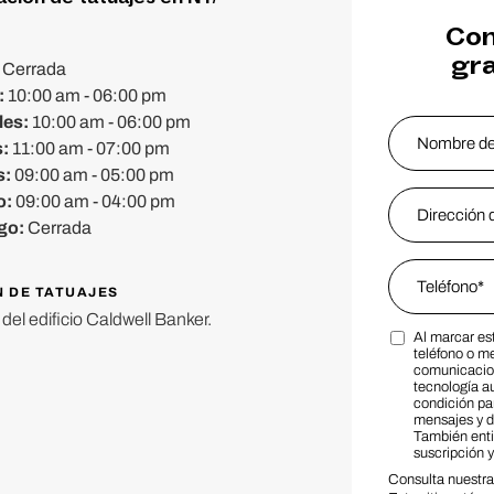
Con
gra
:
Cerrada
:
10:00 am - 06:00 pm
les:
10:00 am - 06:00 pm
Name
*
s:
11:00 am - 07:00 pm
s:
09:00 am - 05:00 pm
Nombre
Email Addres
o:
09:00 am - 04:00 pm
go:
Cerrada
Phone
*
N DE TATUAJES
el edificio Caldwell Banker.
Al marcar es
Marketing S
teléfono o m
comunicacion
tecnología a
condición par
mensajes y d
También ent
suscripción 
Consulta nuestr