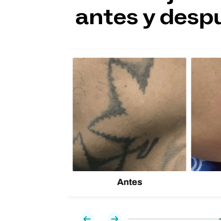
antes y desp
,6
éxito,
 tuyo
Antes