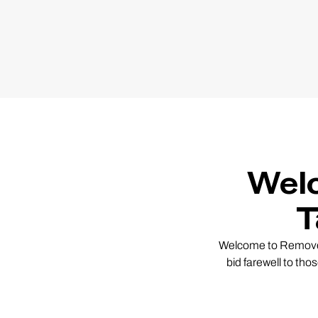
Welc
T
Welcome to Removery
bid farewell to th