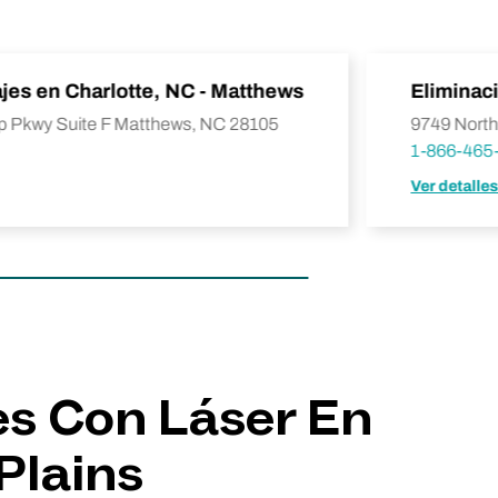
ajes en Charlotte, NC - Matthews
Eliminaci
p Pkwy Suite F Matthews, NC 28105
9749 North
1-866-465
Ver detalle
es Con Láser En
Plains