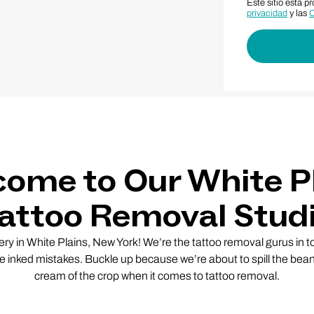
Este sitio está 
privacidad
y las
C
ome to Our White P
attoo Removal Stud
 in White Plains, New York! We’re the tattoo removal gurus in to
ose inked mistakes. Buckle up because we’re about to spill the bea
cream of the crop when it comes to tattoo removal.