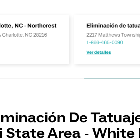
lotte, NC - Northcrest
Eliminación de tatu
A Charlotte, NC 28216
2217 Matthews Townshi
1-866-465-0090
Ver detalles
liminación De Tatuaj
i State Area - White 