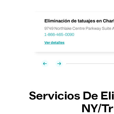
 Matthews
Eliminación de tatuajes en Char
NC 28105
9749 Northlake Centre Parkway Suite 
1-866-465-0090
Ver detalles
Previa
Próxima
Servicios De E
NY/Tr