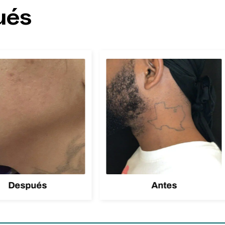
ués
Después
Antes