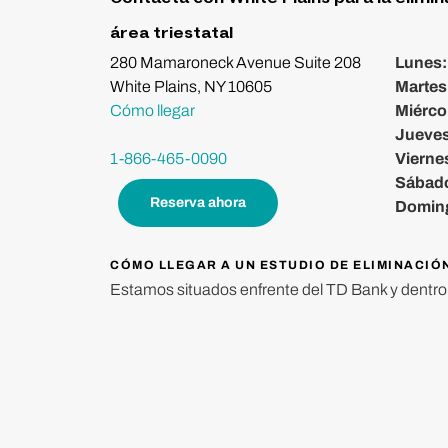
área triestatal
280 Mamaroneck Avenue Suite 208
Lunes
White Plains, NY 10605
Martes
Cómo llegar
Miérco
Jueve
1-866-465-0090
Vierne
Sábad
Reserva ahora
Domin
CÓMO LLEGAR A UN ESTUDIO DE ELIMINACIÓ
Estamos situados enfrente del TD Bank y dentro d