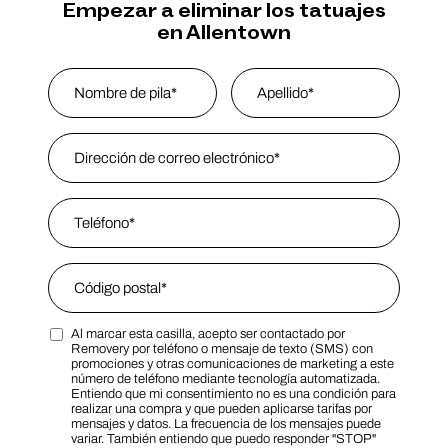
Empezar a eliminar los tatuajes
en Allentown
Name
*
Nombre
Email Address
*
Last Name
Phone
*
Zip Code
*
Al marcar esta casilla, acepto ser contactado por
Zip Code
Marketing SMS Consent Terms
Removery por teléfono o mensaje de texto (SMS) con
promociones y otras comunicaciones de marketing a este
número de teléfono mediante tecnología automatizada.
Entiendo que mi consentimiento no es una condición para
realizar una compra y que pueden aplicarse tarifas por
mensajes y datos. La frecuencia de los mensajes puede
variar. También entiendo que puedo responder "STOP"