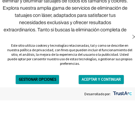
eliminar y difuminar tatuajes de todos los tamaños y colores.
Explora nuestra amplia gama de servicios de eliminación de
tatuajes con láser, adaptados para satisfacer tus
necesidades exclusivas y ofrecer resultados
extraordinarios. Tanto si buscas la eliminación completa de
un tatuaje como un desvanecimiento para cubrirlo, somos
tu mejor opción en Allentown para la eliminación de
Este sitio utiliza cookies y tecnologías relacionadas, tal y como se describe en
nuestra política de privacidad, con fines que pueden incluir el funcionamiento del
tatuajes. Ofrecemos los servicios de eliminación de tatuajes
sitio, el análisis, la mejora de la experiencia del usuario o la publicidad. Usted
más seguros y eficaces de Allentown.
puede optar por consentir nuestro uso de estas tecnologías, o gestionar sus propias
preferencias.
Paquete completo
Pago por sesión
de eliminación
GESTIONAR OPCIONES
ACEPTAR Y CONTINUAR
Get Free Estimate
Eliminación de tatuajes
Desarrollado por:
Pack de 3
cosméticos y de cejas
Eliminadores de
Tatuajes