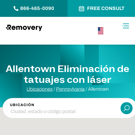
866-465-0090
FREE CONSULT
Saltar al contenido
Alter
USA –
Español
Allentown Eliminación de
tatuajes con láser
Ubicaciones
/
Pennsylvania
/
Allentown
UBICACIÓN
Ent