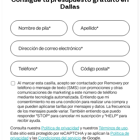
Consigue tu presupuesto gratuito en
Dallas
Name
*
Nombre
Email Address
*
Last Name
Phone
*
Zip Code
*
Al marcar esta casilla, acepto ser contactado por Removery por
Marketing SMS Consent Terms
Zip Code
teléfono o mensaje de texto (SMS) con promociones y otras
comunicaciones de marketing a este número de teléfono
mediante tecnología automatizada. Entiendo que mi
consentimiento no es una condición para realizar una compra y
que pueden aplicarse tarifas por mensajes y datos. La frecuencia
de los mensajes puede variar. También entiendo que puedo
responder "STOP" para cancelar mi suscripción y "HELP" para
recibir ayuda.
Consulta nuestra
Política de privacidad
y nuestros
Términos de uso
.
Este sitio está protegido por reCAPTCHA y se aplican la
Política de
privacidad
y las
Condiciones del servicio
de Google.