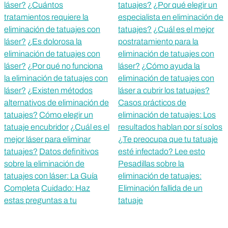
láser?
¿Cuántos
tatuajes?
¿Por qué elegir un
tratamientos requiere la
especialista en eliminación de
eliminación de tatuajes con
tatuajes?
¿Cuál es el mejor
láser?
¿Es dolorosa la
postratamiento para la
eliminación de tatuajes con
eliminación de tatuajes con
láser?
¿Por qué no funciona
láser?
¿Cómo ayuda la
la eliminación de tatuajes con
eliminación de tatuajes con
láser?
¿Existen métodos
láser a cubrir los tatuajes?
alternativos de eliminación de
Casos prácticos de
tatuajes?
Cómo elegir un
eliminación de tatuajes: Los
tatuaje encubridor
¿Cuál es el
resultados hablan por sí solos
mejor láser para eliminar
¿Te preocupa que tu tatuaje
tatuajes?
Datos definitivos
esté infectado? Lee esto
sobre la eliminación de
Pesadillas sobre la
tatuajes con láser: La Guía
eliminación de tatuajes:
Completa
Cuidado: Haz
Eliminación fallida de un
estas preguntas a tu
tatuaje