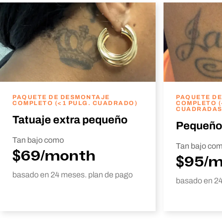
PAQUETE DE DESMONTAJE
PAQUETE D
COMPLETO (<1 PULG. CUADRADO)
COMPLETO (
CUADRADAS
Tatuaje extra pequeño
Pequeño
Tan bajo como
Tan bajo co
$69/month
$95/
basado en 24 meses. plan de pago
basado en 24