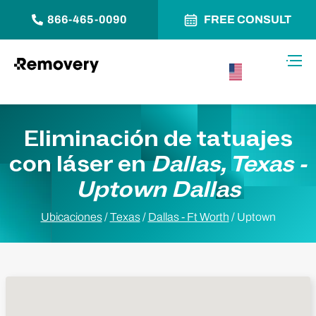
866-465-0090
FREE CONSULT
Saltar al contenido
Alter
USA –
Español
Eliminación de tatuajes
con láser en
Dallas, Texas -
Uptown Dallas
Ubicaciones
/
Texas
/
Dallas - Ft Worth
/
Uptown