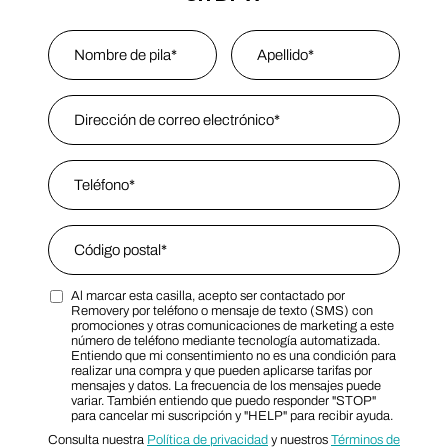
Name
*
Nombre
Email Address
*
Last Name
Phone
*
Zip Code
*
Al marcar esta casilla, acepto ser contactado por
Zip Code
Marketing SMS Consent Terms
Removery por teléfono o mensaje de texto (SMS) con
promociones y otras comunicaciones de marketing a este
número de teléfono mediante tecnología automatizada.
Entiendo que mi consentimiento no es una condición para
realizar una compra y que pueden aplicarse tarifas por
mensajes y datos. La frecuencia de los mensajes puede
variar. También entiendo que puedo responder "STOP"
para cancelar mi suscripción y "HELP" para recibir ayuda.
Consulta nuestra
Política de privacidad
y nuestros
Términos de