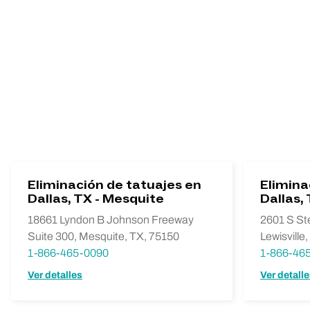
Eliminación de tatuajes en
Elimina
Dallas, TX - Mesquite
Dallas, 
18661 Lyndon B Johnson Freeway
2601 S St
Suite 300, Mesquite, TX, 75150
Lewisville
1-866-465-0090
1-866-46
Ver detalles
Ver detall