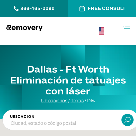
866-465-0090
FREE CONSULT
Saltar al contenido
Alter
USA –
Español
Dallas - Ft Worth
Eliminación de tatuajes
con láser
Ubicaciones
/
Texas
/
Dfw
UBICACIÓN
Ent