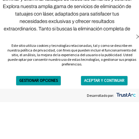
Explora nuestra amplia gama de servicios de eliminación de
tatuajes con láser, adaptados para satisfacer tus
necesidades exclusivas y ofrecer resultados
extraordinarios. Tanto si buscas la eliminación completa de
un tatuaje como un desvanecimiento para cubrirlo, somos
tu mejor opción en DFW para la eliminación de tatuajes.
Este sitio utiliza cookies y tecnologías relacionadas, tal y como se describe en
nuestra política de privacidad, con fines que pueden incluir el funcionamiento del
Ofrecemos los servicios de eliminación de tatuajes más
sitio, el análisis, la mejora de la experiencia del usuario o la publicidad. Usted
seguros y eficaces de Dallas / Fort Worth.
puede optar por consentir nuestro uso de estas tecnologías, o gestionar sus propias
preferencias.
Paquete completo
Pago por sesión
de eliminación
GESTIONAR OPCIONES
ACEPTAR Y CONTINUAR
Get Free Estimate
Eliminación de tatuajes
Desarrollado por:
Pack de 3
cosméticos y de cejas
Eliminadores de
Tatuajes