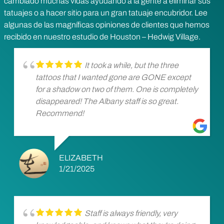
cambiado muchas vidas ayudando a la gente a eliminar sus
tatuajes o a hacer sitio para un gran tatuaje encubridor. Lee
algunas de las magníficas opiniones de clientes que hemos
recibido en nuestro estudio de Houston – Hedwig Village.
It took a while, but the three
tattoos that I wanted gone are GONE except
for a shadow on two of them. One is completely
disappeared! The Albany staff is so great.
Recommend!
ELIZABETH
1/21/2025
Staff is always friendly, very