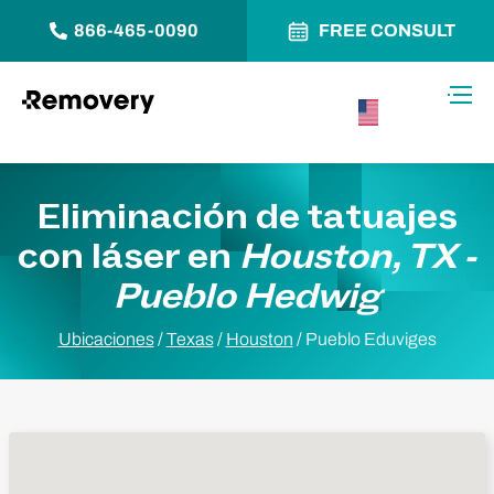
866-465-0090
FREE CONSULT
Saltar al contenido
Alter
USA –
Español
Eliminación de tatuajes
con láser en
Houston, TX -
Pueblo Hedwig
Ubicaciones
/
Texas
/
Houston
/
Pueblo Eduviges