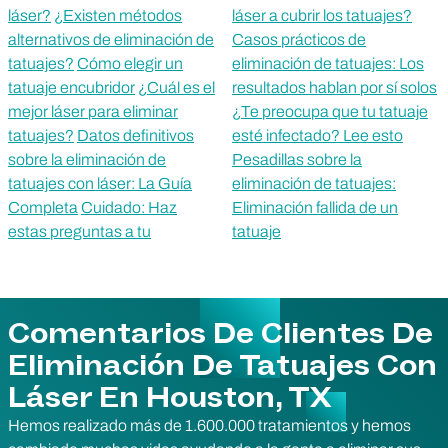
láser?
¿Existen métodos
láser a cubrir los tatuajes?
alternativos de eliminación de
Casos prácticos de
tatuajes?
Cómo elegir un
eliminación de tatuajes: Los
tatuaje encubridor
¿Cuál es el
resultados hablan por sí solos
mejor láser para eliminar
¿Te preocupa que tu tatuaje
tatuajes?
Datos definitivos
esté infectado? Lee esto
sobre la eliminación de
Pesadillas sobre la
tatuajes con láser: La Guía
eliminación de tatuajes:
Completa
Cuidado: Haz
Eliminación fallida de un
estas preguntas a tu
tatuaje
Comentarios De Clientes De
Eliminación De Tatuajes Con
Láser En Houston, TX
Hemos realizado más de 1.600.000 tratamientos y hemos