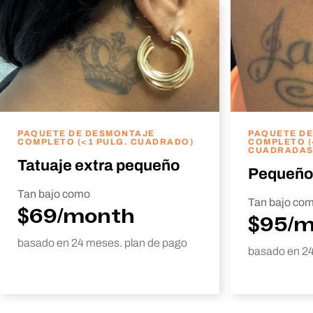
PAQUETE DE DESMONTAJE
PAQUETE D
COMPLETO (<1 PULG. CUADRADO)
COMPLETO (
CUADRADAS
Tatuaje extra pequeño
Pequeño
Tan bajo como
Tan bajo co
$69/month
$95/
basado en 24 meses. plan de pago
basado en 24