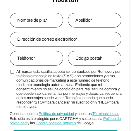
Houston
Name
*
Nombre
Email Address
*
Last Name
Phone
*
Zip Code
*
Al marcar esta casilla, acepto ser contactado por Removery por
Marketing SMS Consent Terms
Zip Code
teléfono o mensaje de texto (SMS) con promociones y otras
comunicaciones de marketing a este número de teléfono
mediante tecnología automatizada. Entiendo que mi
consentimiento no es una condición para realizar una compra y
que pueden aplicarse tarifas por mensajes y datos. La frecuencia
de los mensajes puede variar. También entiendo que puedo
responder "STOP" para cancelar mi suscripción y "HELP" para
recibir ayuda.
Consulta nuestra
Política de privacidad
y nuestros
Términos de uso
.
Este sitio está protegido por reCAPTCHA y se aplican la
Política de
privacidad
y las
Condiciones del servicio
de Google.