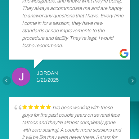
knowledgeable, and knows what they're doing.
They always accommodate me and are happy
to answer any questions that I have. Every time
I come in for a session, they have new
standards or nee improvements to the
procedure and facility. They’re legit, I would
fosho recommend.
JORDAN
1/21/2025
I've been working with these
guys for the past couple years on several face
tattoos and they're almost completely gone
with zero scaring. A couple more sessions and
it will be like they were never there. 5 stars for