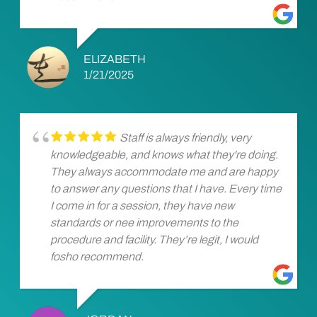
ELIZABETH
1/21/2025
Staff is always friendly, very
knowledgeable, and knows what they're doing.
They always accommodate me and are happy
to answer any questions that I have. Every time
I come in for a session, they have new
standards or nee improvements to the
procedure and facility. They’re legit, I would
fosho recommend.