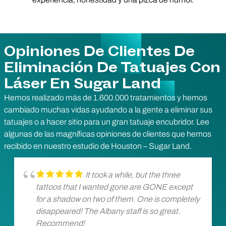
Opiniones De Clientes De
Eliminación De Tatuajes Con
Láser En Sugar Land
Hemos realizado más de 1.600.000 tratamientos y hemos
cambiado muchas vidas ayudando a la gente a eliminar sus
tatuajes o a hacer sitio para un gran tatuaje encubridor. Lee
algunas de las magníficas opiniones de clientes que hemos
recibido en nuestro estudio de Houston – Sugar Land.
It took a while, but the three
tattoos that I wanted gone are GONE except
for a shadow on two of them. One is completely
disappeared! The Albany staff is so great.
Recommend!