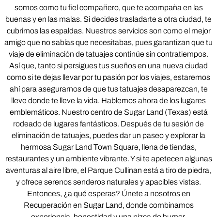
somos como tu fiel compañero, que te acompaña en las
buenas y en las malas. Si decides trasladarte a otra ciudad, te
cubrimos las espaldas. Nuestros servicios son como el mejor
amigo que no sabías que necesitabas, pues garantizan que tu
viaje de eliminación de tatuajes continúe sin contratiempos.
Así que, tanto si persigues tus sueños en una nueva ciudad
como si te dejas llevar por tu pasión por los viajes, estaremos
ahí para asegurarnos de que tus tatuajes desaparezcan, te
lleve donde te lleve la vida. Hablemos ahora de los lugares
emblemáticos. Nuestro centro de Sugar Land (Texas) está
rodeado de lugares fantásticos. Después de tu sesión de
eliminación de tatuajes, puedes dar un paseo y explorar la
hermosa Sugar Land Town Square, llena de tiendas,
restaurantes y un ambiente vibrante. Y si te apetecen algunas
aventuras al aire libre, el Parque Cullinan está a tiro de piedra,
y ofrece serenos senderos naturales y apacibles vistas.
Entonces, ¿a qué esperas? Únete a nosotros en
Recuperación en Sugar Land, donde combinamos
experiencia, honestidad y una pizca de humor.