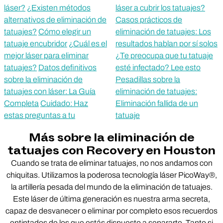
láser?
¿Existen métodos
láser a cubrir los tatuajes?
alternativos de eliminación de
Casos prácticos de
tatuajes?
Cómo elegir un
eliminación de tatuajes: Los
tatuaje encubridor
¿Cuál es el
resultados hablan por sí solos
mejor láser para eliminar
¿Te preocupa que tu tatuaje
tatuajes?
Datos definitivos
esté infectado? Lee esto
sobre la eliminación de
Pesadillas sobre la
tatuajes con láser: La Guía
eliminación de tatuajes:
Completa
Cuidado: Haz
Eliminación fallida de un
estas preguntas a tu
tatuaje
Más sobre la eliminación de
tatuajes con Recovery en Houston
Cuando se trata de eliminar tatuajes, no nos andamos con
chiquitas. Utilizamos la poderosa tecnología láser PicoWay®,
la artillería pesada del mundo de la eliminación de tatuajes.
Este láser de última generación es nuestra arma secreta,
capaz de desvanecer o eliminar por completo esos recuerdos
entintados de los que estás dispuesto a separarte. Tanto si