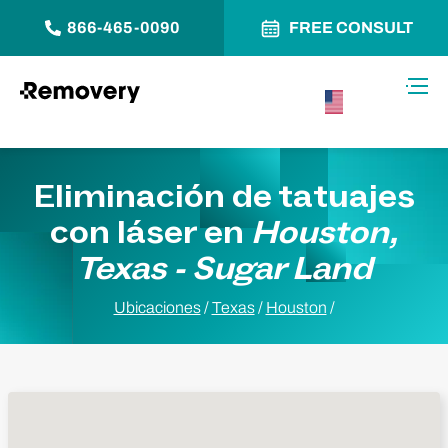
866-465-0090
FREE CONSULT
Saltar al contenido
Alter
USA –
Español
Eliminación de tatuajes
con láser en
Houston,
Texas - Sugar Land
Ubicaciones
/
Texas
/
Houston
/