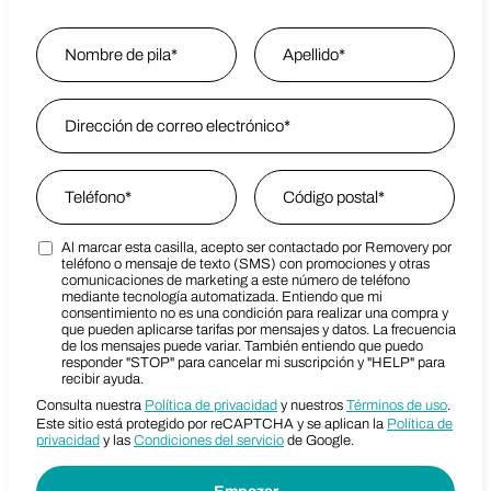
Name
*
Nombre
Email Address
*
Last Name
Phone
*
Zip Code
*
Al marcar esta casilla, acepto ser contactado por Removery por
Marketing SMS Consent Terms
Zip Code
teléfono o mensaje de texto (SMS) con promociones y otras
comunicaciones de marketing a este número de teléfono
mediante tecnología automatizada. Entiendo que mi
consentimiento no es una condición para realizar una compra y
que pueden aplicarse tarifas por mensajes y datos. La frecuencia
de los mensajes puede variar. También entiendo que puedo
responder "STOP" para cancelar mi suscripción y "HELP" para
recibir ayuda.
Consulta nuestra
Política de privacidad
y nuestros
Términos de uso
.
Este sitio está protegido por reCAPTCHA y se aplican la
Política de
privacidad
y las
Condiciones del servicio
de Google.