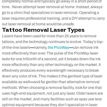
completely normal and typically go away in a short period of
time.
Never attempt laser removal at home. Instead, always
go to a clinic that specializes in laser removal. Operating a
laser requires professional training, and a DIY attempt to carry
out laser removal at home would be unsafe.
Tattoo Removal Laser Types
Lasers have been used for more than 25 years to remove
tattoos, and the technology continues to evolve. Today’s top-
of-the-line lasers
—
namely,
the PicoWay
—
can remove ink
more effectively than ever. The pulse of the PicoWay laser
lasts for one trillionth of a second, yet it breaks down the ink
more effectively than any other technology on the market. It
effectively produces every wavelength necessary to break
down any color of ink. This makes it the gentlest type of laser
available as well
—
and far gentler than alternative removal
methods.
When choosing a removal facility, look for one that
uses high-end equipment, not just any laser. Older lasers are
still on the market, and many facilities such as spas use less
optimal equipment because they don’t specialize in laser