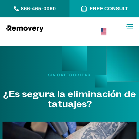
866-465-0090
FREE CONSULT
Saltar al contenido
Alter
USA –
Español
SIN CATEGORIZAR
¿Es segura la eliminación de
tatuajes?