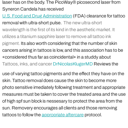
laser has on the body. The PicoWay® picosecond laser from
Syneron Candela has received
U.S. Food and Drug Administration
(FDA) clearance for tattoo
removal with ultra-short pulse.
The new ultra-short
wavelength is the first of its kind in the aesthetic market. It
utilizes a titanium sapphire laser to remove all tattoo ink
pigment.
Its also worth considering that the number of skin
cancers arising in tattoos is low, and this association has to be
«considered thus far as coincidental» in a studdy about
Tattoos, inks, and cancer
Dr
Nicolas
Kluger
MD
Reviews the
use of varying tattoo pigments and the effect they have on the
skin. Tattoo removal does cause the skin to become more
photo sensitive imediately following treatment and appropriate
measures must be taken to cover the treated area and the use
of high spf sun block is nessesary to protect the area from the
sun. Removery encourages all clients and those removing
tattoos to follow the
appropriate aftercare
protocol.