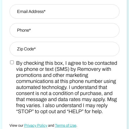
Nombre
Email Address
*
Last Name
Phone
*
Zip Code
*
By checking this box, I agree to be contacted
Zip Code
Marketing SMS Consent Terms
via phone or text (SMS) by Removery with
promotions and other marketing
communications at this phone number using
automated technology. I understand that
consent is not a condition of purchase, and
that message and data rates may apply. Msg
freq varies. I also understand I may reply
“STOP” to opt out and “HELP” for help.
View our
Privacy Policy
and
Terms of Use
.