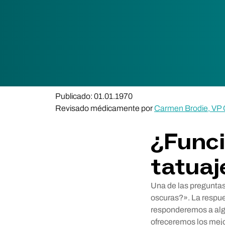
Publicado: 01.01.1970
Revisado médicamente por
Carmen Brodie, VP C
¿Funci
tatuaj
Una de las preguntas
oscuras?». La respues
responderemos a algu
ofreceremos los mejo