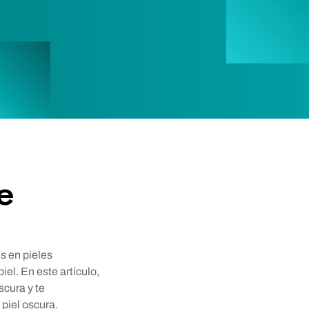
e
s en pieles
iel. En este artículo,
scura y te
piel oscura.