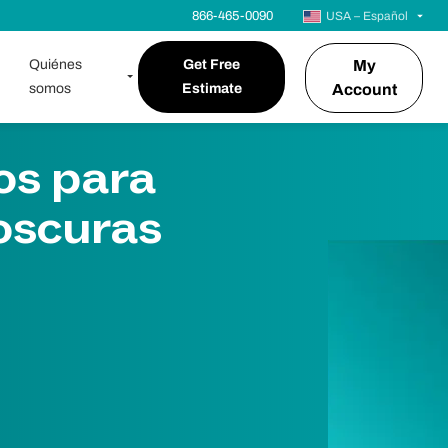
866-465-0090
USA – Español
Quiénes
Get Free
My
somos
Estimate
Account
os para
 oscuras